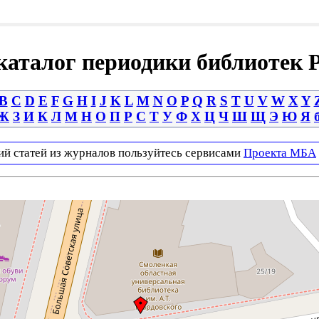
аталог периодики библиотек 
B
C
D
E
F
G
H
I
J
K
L
M
N
O
P
Q
R
S
T
U
V
W
X
Y
Ж
З
И
К
Л
М
Н
О
П
Р
С
Т
У
Ф
Х
Ц
Ч
Ш
Щ
Э
Ю
Я
ий статей из журналов пользуйтесь сервисами
Проекта МБА