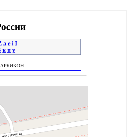
России
Z
a
e
i
І
б
к
п
у
АРБИКОН