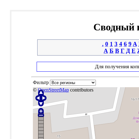
Сводный к
.
0
1
3
4
6
9
A
А
Б
В
Г
Д
Е
Для получения коп
Фильтр
©
OpenStreetMap
contributors