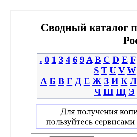
Сводный каталог 
Ро
.
0
1
3
4
6
9
A
B
C
D
E
F
S
T
U
V
W
А
Б
В
Г
Д
Е
Ж
З
И
К
Л
Ч
Ш
Щ
Э
Для получения копи
пользуйтесь сервисами