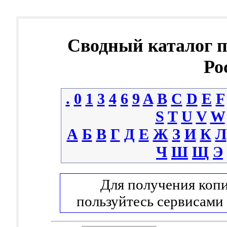
Сводный каталог 
Ро
.
0
1
3
4
6
9
A
B
C
D
E
F
S
T
U
V
W
А
Б
В
Г
Д
Е
Ж
З
И
К
Л
Ч
Ш
Щ
Э
Для получения копи
пользуйтесь сервисами