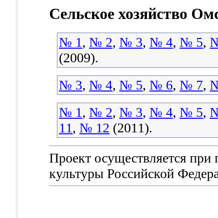
Сельское хозяйство Омс
№ 1
,
№ 2
,
№ 3
,
№ 4
,
№ 5
,
№
(2009).
№ 3
,
№ 4
,
№ 5
,
№ 6
,
№ 7
,
№
№ 1
,
№ 2
,
№ 3
,
№ 4
,
№ 5
,
№
11
,
№ 12
(2011).
Проект осуществляется при
культуры Российской Федер