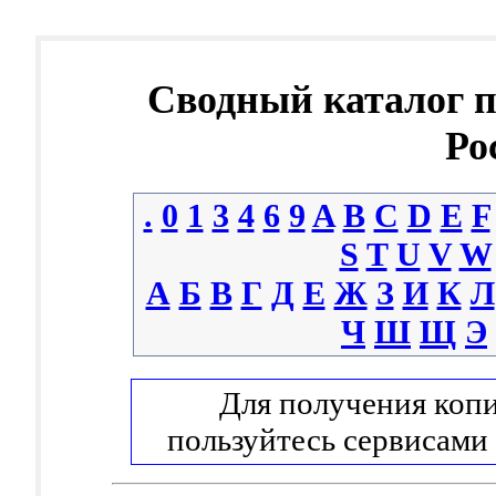
Сводный каталог 
Ро
.
0
1
3
4
6
9
A
B
C
D
E
F
S
T
U
V
W
А
Б
В
Г
Д
Е
Ж
З
И
К
Л
Ч
Ш
Щ
Э
Для получения копи
пользуйтесь сервисами