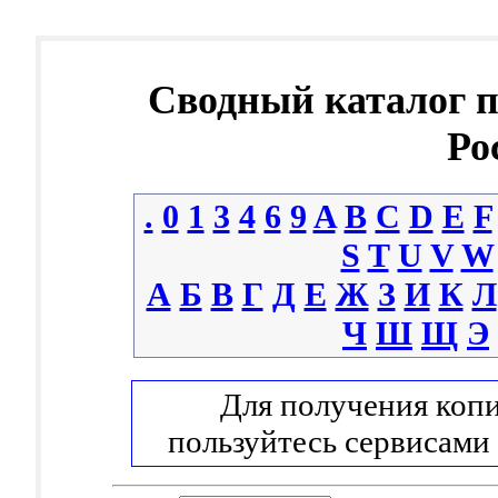
Сводный каталог 
Ро
.
0
1
3
4
6
9
A
B
C
D
E
F
S
T
U
V
W
А
Б
В
Г
Д
Е
Ж
З
И
К
Л
Ч
Ш
Щ
Э
Для получения копи
пользуйтесь сервисами