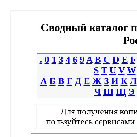
Сводный каталог 
Ро
.
0
1
3
4
6
9
A
B
C
D
E
F
S
T
U
V
W
А
Б
В
Г
Д
Е
Ж
З
И
К
Л
Ч
Ш
Щ
Э
Для получения копи
пользуйтесь сервисами