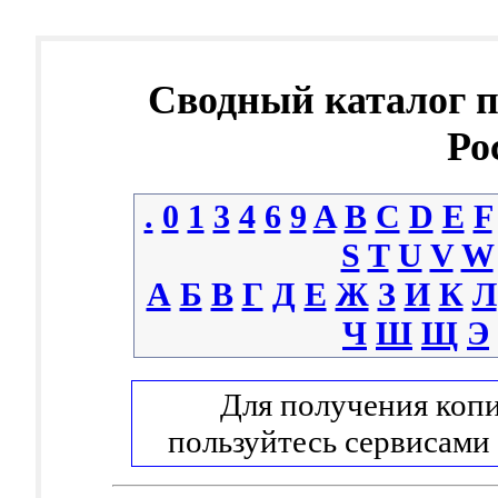
Сводный каталог 
Ро
.
0
1
3
4
6
9
A
B
C
D
E
F
S
T
U
V
W
А
Б
В
Г
Д
Е
Ж
З
И
К
Л
Ч
Ш
Щ
Э
Для получения копи
пользуйтесь сервисами