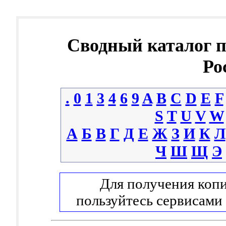
Сводный каталог 
Ро
.
0
1
3
4
6
9
A
B
C
D
E
F
S
T
U
V
W
А
Б
В
Г
Д
Е
Ж
З
И
К
Л
Ч
Ш
Щ
Э
Для получения копи
пользуйтесь сервисами