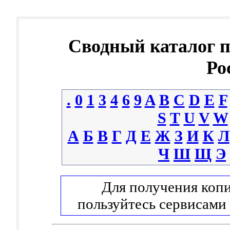
Сводный каталог 
Ро
.
0
1
3
4
6
9
A
B
C
D
E
F
S
T
U
V
W
А
Б
В
Г
Д
Е
Ж
З
И
К
Л
Ч
Ш
Щ
Э
Для получения копи
пользуйтесь сервисами