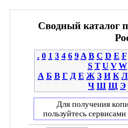
Сводный каталог 
Ро
.
0
1
3
4
6
9
A
B
C
D
E
F
S
T
U
V
W
А
Б
В
Г
Д
Е
Ж
З
И
К
Л
Ч
Ш
Щ
Э
Для получения копи
пользуйтесь сервисами