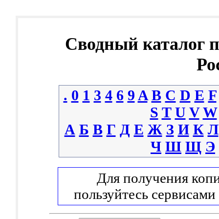
Сводный каталог 
Ро
.
0
1
3
4
6
9
A
B
C
D
E
F
S
T
U
V
W
А
Б
В
Г
Д
Е
Ж
З
И
К
Л
Ч
Ш
Щ
Э
Для получения копи
пользуйтесь сервисами