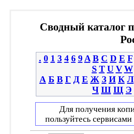
Сводный каталог 
Ро
.
0
1
3
4
6
9
A
B
C
D
E
F
S
T
U
V
W
А
Б
В
Г
Д
Е
Ж
З
И
К
Л
Ч
Ш
Щ
Э
Для получения копи
пользуйтесь сервисами