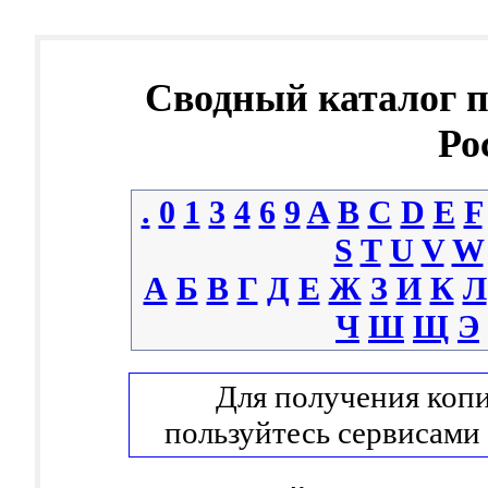
Сводный каталог 
Ро
.
0
1
3
4
6
9
A
B
C
D
E
F
S
T
U
V
W
А
Б
В
Г
Д
Е
Ж
З
И
К
Л
Ч
Ш
Щ
Э
Для получения копи
пользуйтесь сервисами