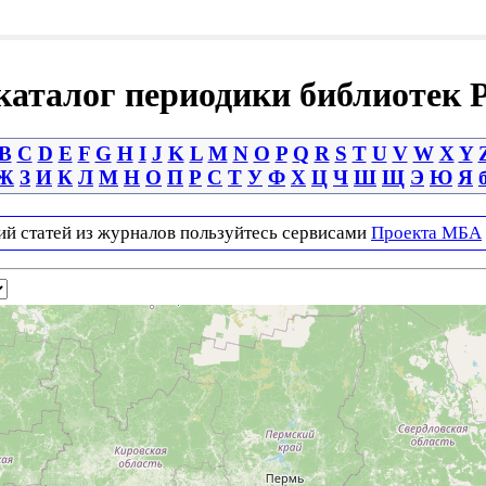
аталог периодики библиотек 
B
C
D
E
F
G
H
I
J
K
L
M
N
O
P
Q
R
S
T
U
V
W
X
Y
Ж
З
И
К
Л
М
Н
О
П
Р
С
Т
У
Ф
Х
Ц
Ч
Ш
Щ
Э
Ю
Я
ий статей из журналов пользуйтесь сервисами
Проекта МБА