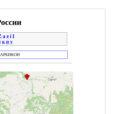
России
Z
a
e
i
І
б
к
п
у
АРБИКОН