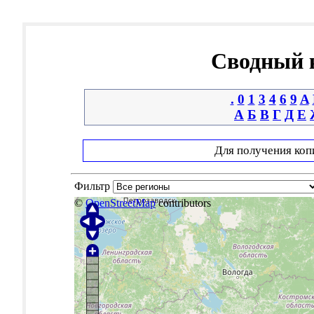
Сводный к
.
0
1
3
4
6
9
A
А
Б
В
Г
Д
Е
Для получения коп
Фильтр
©
OpenStreetMap
contributors