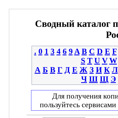
Сводный каталог 
Ро
.
0
1
3
4
6
9
A
B
C
D
E
F
S
T
U
V
W
А
Б
В
Г
Д
Е
Ж
З
И
К
Л
Ч
Ш
Щ
Э
Для получения копи
пользуйтесь сервисами