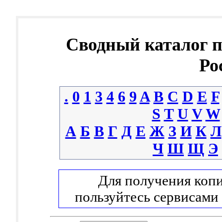
Сводный каталог 
Ро
.
0
1
3
4
6
9
A
B
C
D
E
F
S
T
U
V
W
А
Б
В
Г
Д
Е
Ж
З
И
К
Л
Ч
Ш
Щ
Э
Для получения копи
пользуйтесь сервисами