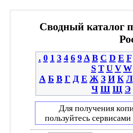
Сводный каталог 
Ро
.
0
1
3
4
6
9
A
B
C
D
E
F
S
T
U
V
W
А
Б
В
Г
Д
Е
Ж
З
И
К
Л
Ч
Ш
Щ
Э
Для получения копи
пользуйтесь сервисами