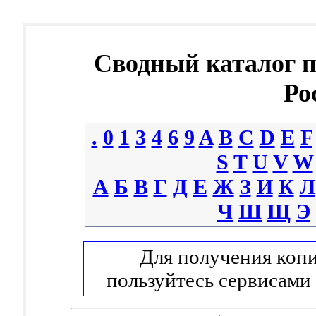
Сводный каталог 
Ро
.
0
1
3
4
6
9
A
B
C
D
E
F
S
T
U
V
W
А
Б
В
Г
Д
Е
Ж
З
И
К
Л
Ч
Ш
Щ
Э
Для получения копи
пользуйтесь сервисами