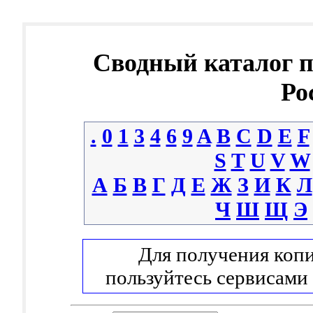
Сводный каталог 
Ро
.
0
1
3
4
6
9
A
B
C
D
E
F
S
T
U
V
W
А
Б
В
Г
Д
Е
Ж
З
И
К
Л
Ч
Ш
Щ
Э
Для получения копи
пользуйтесь сервисами