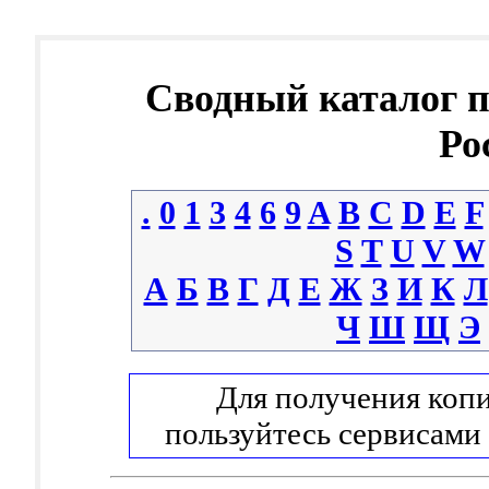
Сводный каталог 
Ро
.
0
1
3
4
6
9
A
B
C
D
E
F
S
T
U
V
W
А
Б
В
Г
Д
Е
Ж
З
И
К
Л
Ч
Ш
Щ
Э
Для получения копи
пользуйтесь сервисами