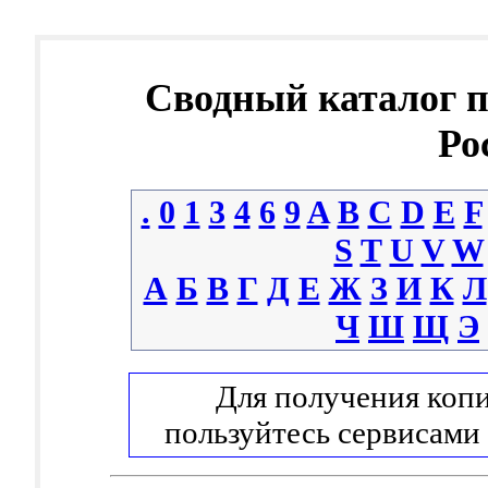
Сводный каталог 
Ро
.
0
1
3
4
6
9
A
B
C
D
E
F
S
T
U
V
W
А
Б
В
Г
Д
Е
Ж
З
И
К
Л
Ч
Ш
Щ
Э
Для получения копи
пользуйтесь сервисами