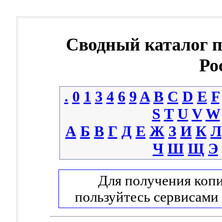
Сводный каталог 
Ро
.
0
1
3
4
6
9
A
B
C
D
E
F
S
T
U
V
W
А
Б
В
Г
Д
Е
Ж
З
И
К
Л
Ч
Ш
Щ
Э
Для получения копи
пользуйтесь сервисами