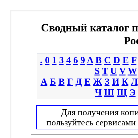
Сводный каталог 
Ро
.
0
1
3
4
6
9
A
B
C
D
E
F
S
T
U
V
W
А
Б
В
Г
Д
Е
Ж
З
И
К
Л
Ч
Ш
Щ
Э
Для получения копи
пользуйтесь сервисами