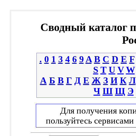
Сводный каталог 
Ро
.
0
1
3
4
6
9
A
B
C
D
E
F
S
T
U
V
W
А
Б
В
Г
Д
Е
Ж
З
И
К
Л
Ч
Ш
Щ
Э
Для получения копи
пользуйтесь сервисами