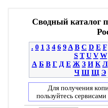
Сводный каталог 
Ро
.
0
1
3
4
6
9
A
B
C
D
E
F
S
T
U
V
W
А
Б
В
Г
Д
Е
Ж
З
И
К
Л
Ч
Ш
Щ
Э
Для получения копи
пользуйтесь сервисами