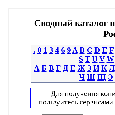
Сводный каталог 
Ро
.
0
1
3
4
6
9
A
B
C
D
E
F
S
T
U
V
W
А
Б
В
Г
Д
Е
Ж
З
И
К
Л
Ч
Ш
Щ
Э
Для получения копи
пользуйтесь сервисами