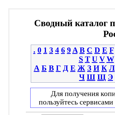
Сводный каталог 
Ро
.
0
1
3
4
6
9
A
B
C
D
E
F
S
T
U
V
W
А
Б
В
Г
Д
Е
Ж
З
И
К
Л
Ч
Ш
Щ
Э
Для получения копи
пользуйтесь сервисами