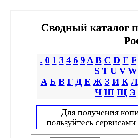
Сводный каталог 
Ро
.
0
1
3
4
6
9
A
B
C
D
E
F
S
T
U
V
W
А
Б
В
Г
Д
Е
Ж
З
И
К
Л
Ч
Ш
Щ
Э
Для получения копи
пользуйтесь сервисами