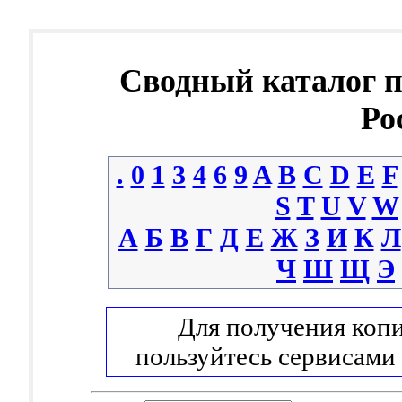
Сводный каталог 
Ро
.
0
1
3
4
6
9
A
B
C
D
E
F
S
T
U
V
W
А
Б
В
Г
Д
Е
Ж
З
И
К
Л
Ч
Ш
Щ
Э
Для получения копи
пользуйтесь сервисами