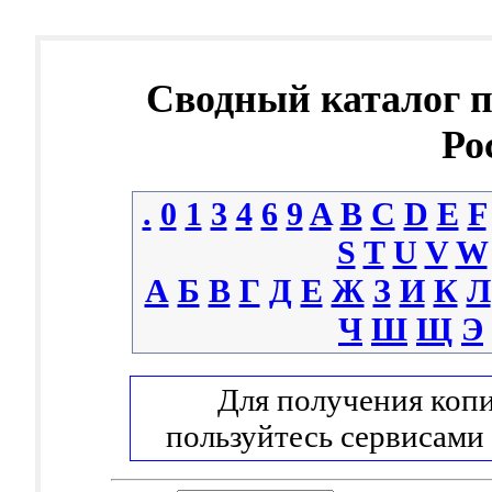
Сводный каталог 
Ро
.
0
1
3
4
6
9
A
B
C
D
E
F
S
T
U
V
W
А
Б
В
Г
Д
Е
Ж
З
И
К
Л
Ч
Ш
Щ
Э
Для получения копи
пользуйтесь сервисами