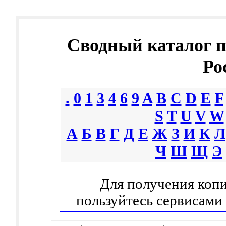
Сводный каталог 
Ро
.
0
1
3
4
6
9
A
B
C
D
E
F
S
T
U
V
W
А
Б
В
Г
Д
Е
Ж
З
И
К
Л
Ч
Ш
Щ
Э
Для получения копи
пользуйтесь сервисами