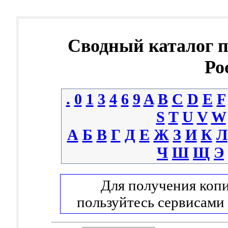
Сводный каталог 
Ро
.
0
1
3
4
6
9
A
B
C
D
E
F
S
T
U
V
W
А
Б
В
Г
Д
Е
Ж
З
И
К
Л
Ч
Ш
Щ
Э
Для получения копи
пользуйтесь сервисами