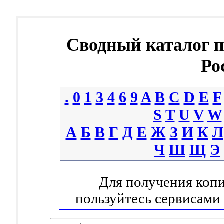
Сводный каталог 
Ро
.
0
1
3
4
6
9
A
B
C
D
E
F
S
T
U
V
W
А
Б
В
Г
Д
Е
Ж
З
И
К
Л
Ч
Ш
Щ
Э
Для получения копи
пользуйтесь сервисами