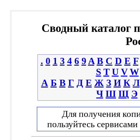
Сводный каталог 
Ро
.
0
1
3
4
6
9
A
B
C
D
E
F
S
T
U
V
W
А
Б
В
Г
Д
Е
Ж
З
И
К
Л
Ч
Ш
Щ
Э
Для получения копи
пользуйтесь сервисами