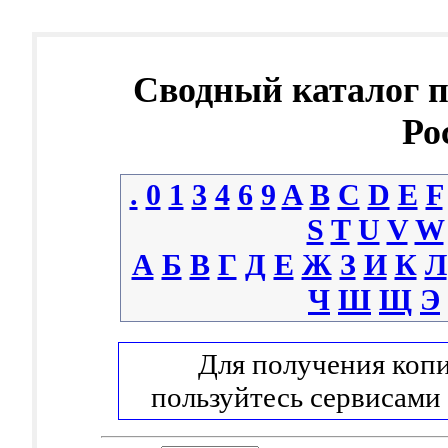
Сводный каталог 
Ро
.
0
1
3
4
6
9
A
B
C
D
E
F
S
T
U
V
W
А
Б
В
Г
Д
Е
Ж
З
И
К
Л
Ч
Ш
Щ
Э
Для получения копи
пользуйтесь сервисами