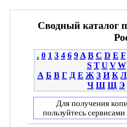
Сводный каталог 
Ро
.
0
1
3
4
6
9
A
B
C
D
E
F
S
T
U
V
W
А
Б
В
Г
Д
Е
Ж
З
И
К
Л
Ч
Ш
Щ
Э
Для получения копи
пользуйтесь сервисами