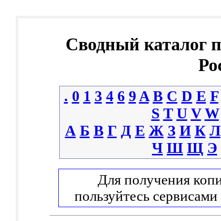
Сводный каталог 
Ро
.
0
1
3
4
6
9
A
B
C
D
E
F
S
T
U
V
W
А
Б
В
Г
Д
Е
Ж
З
И
К
Л
Ч
Ш
Щ
Э
Для получения копи
пользуйтесь сервисами