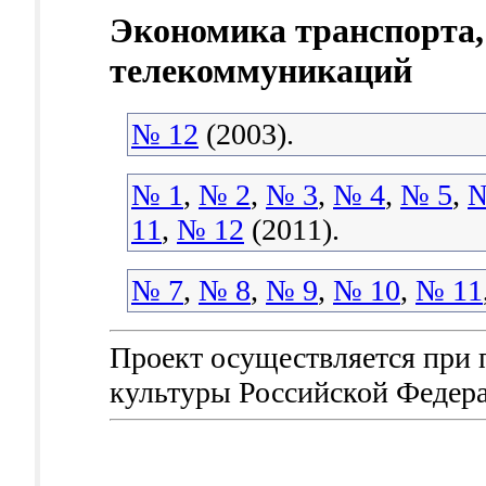
Экономика транспорта,
телекоммуникаций
№ 12
(2003).
№ 1
,
№ 2
,
№ 3
,
№ 4
,
№ 5
,
№
11
,
№ 12
(2011).
№ 7
,
№ 8
,
№ 9
,
№ 10
,
№ 11
Проект осуществляется при
культуры Российской Федер