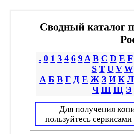
Сводный каталог 
Ро
.
0
1
3
4
6
9
A
B
C
D
E
F
S
T
U
V
W
А
Б
В
Г
Д
Е
Ж
З
И
К
Л
Ч
Ш
Щ
Э
Для получения копи
пользуйтесь сервисами