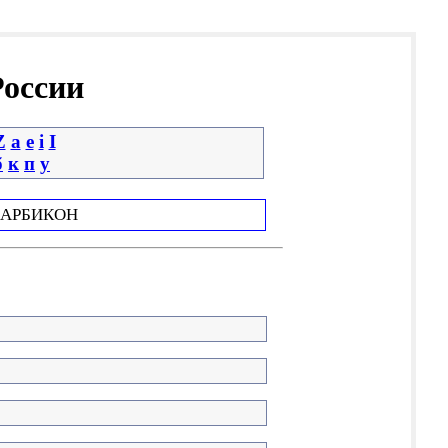
России
Z
a
e
i
І
б
к
п
у
АРБИКОН