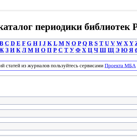
аталог периодики библиотек 
B
C
D
E
F
G
H
I
J
K
L
M
N
O
P
Q
R
S
T
U
V
W
X
Y
Ж
З
И
К
Л
М
Н
О
П
Р
С
Т
У
Ф
Х
Ц
Ч
Ш
Щ
Э
Ю
Я
ий статей из журналов пользуйтесь сервисами
Проекта МБА