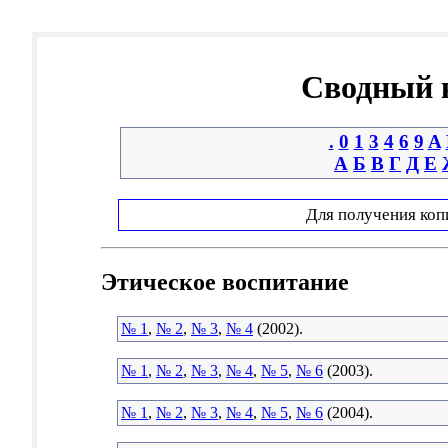
Сводный к
.
0
1
3
4
6
9
A
А
Б
В
Г
Д
Е
Для получения коп
Этическое воспитание
№ 1
,
№ 2
,
№ 3
,
№ 4
(2002).
№ 1
,
№ 2
,
№ 3
,
№ 4
,
№ 5
,
№ 6
(2003).
№ 1
,
№ 2
,
№ 3
,
№ 4
,
№ 5
,
№ 6
(2004).