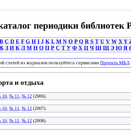
аталог периодики библиотек 
B
C
D
E
F
G
H
I
J
K
L
M
N
O
P
Q
R
S
T
U
V
W
X
Y
Ж
З
И
К
Л
М
Н
О
П
Р
С
Т
У
Ф
Х
Ц
Ч
Ш
Щ
Э
Ю
Я
ий статей из журналов пользуйтесь сервисами
Проекта МБА
орта и отдыха
 10
,
№ 11
,
№ 12
(2006).
 10
,
№ 11
,
№ 12
(2007).
 10
,
№ 11
,
№ 12
(2008).