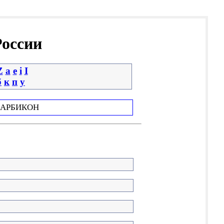
России
Z
a
e
i
І
б
к
п
у
АРБИКОН