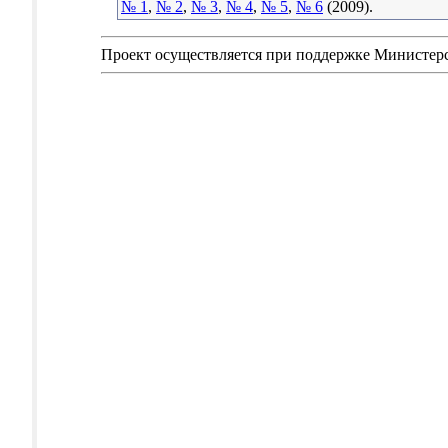
№ 1
,
№ 2
,
№ 3
,
№ 4
,
№ 5
,
№ 6
(2009).
Проект осуществляется при поддержке Министер