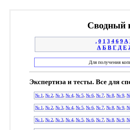
Сводный к
.
0
1
3
4
6
9
A
А
Б
В
Г
Д
Е
Для получения коп
Экспертиза и тесты. Все для сп
№ 1
,
№ 2
,
№ 3
,
№ 4
,
№ 5
,
№ 6
,
№ 7
,
№ 8
,
№ 9
,
№
№ 1
,
№ 2
,
№ 3
,
№ 4
,
№ 5
,
№ 6
,
№ 7
,
№ 8
,
№ 9
,
№
№ 1
,
№ 2
,
№ 3
,
№ 4
,
№ 5
,
№ 6
,
№ 7
,
№ 8
,
№ 9
,
№