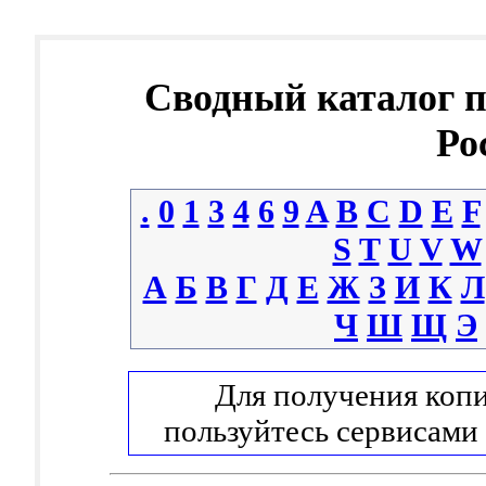
Сводный каталог 
Ро
.
0
1
3
4
6
9
A
B
C
D
E
F
S
T
U
V
W
А
Б
В
Г
Д
Е
Ж
З
И
К
Л
Ч
Ш
Щ
Э
Для получения копи
пользуйтесь сервисами