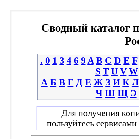
Сводный каталог 
Ро
.
0
1
3
4
6
9
A
B
C
D
E
F
S
T
U
V
W
А
Б
В
Г
Д
Е
Ж
З
И
К
Л
Ч
Ш
Щ
Э
Для получения копи
пользуйтесь сервисами