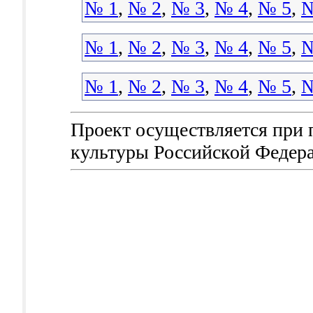
№ 1
,
№ 2
,
№ 3
,
№ 4
,
№ 5
,
№
№ 1
,
№ 2
,
№ 3
,
№ 4
,
№ 5
,
№
№ 1
,
№ 2
,
№ 3
,
№ 4
,
№ 5
,
№
Проект осуществляется при
культуры Российской Федер