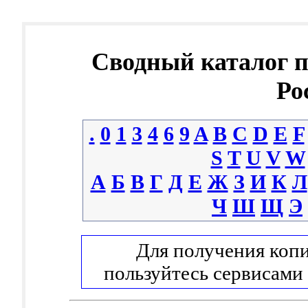
Сводный каталог 
Ро
.
0
1
3
4
6
9
A
B
C
D
E
F
S
T
U
V
W
А
Б
В
Г
Д
Е
Ж
З
И
К
Л
Ч
Ш
Щ
Э
Для получения копи
пользуйтесь сервисами