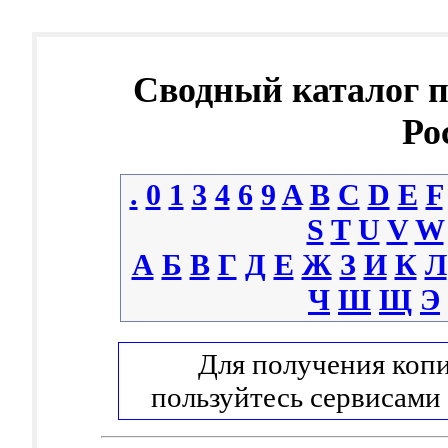
Сводный каталог 
Ро
.
0
1
3
4
6
9
A
B
C
D
E
F
S
T
U
V
W
А
Б
В
Г
Д
Е
Ж
З
И
К
Л
Ч
Ш
Щ
Э
Для получения копи
пользуйтесь сервисами