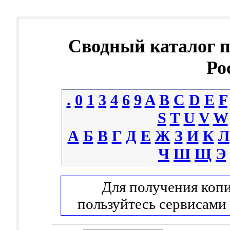
Сводный каталог 
Ро
.
0
1
3
4
6
9
A
B
C
D
E
F
S
T
U
V
W
А
Б
В
Г
Д
Е
Ж
З
И
К
Л
Ч
Ш
Щ
Э
Для получения копи
пользуйтесь сервисами