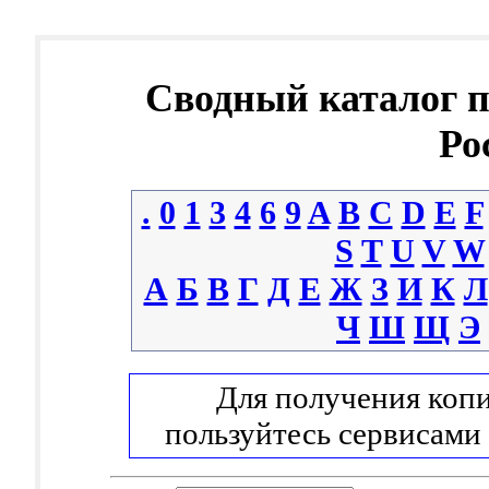
Сводный каталог 
Ро
.
0
1
3
4
6
9
A
B
C
D
E
F
S
T
U
V
W
А
Б
В
Г
Д
Е
Ж
З
И
К
Л
Ч
Ш
Щ
Э
Для получения копи
пользуйтесь сервисами