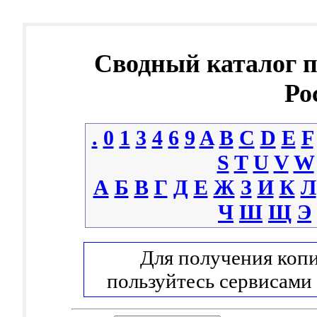
Сводный каталог 
Ро
.
0
1
3
4
6
9
A
B
C
D
E
F
S
T
U
V
W
А
Б
В
Г
Д
Е
Ж
З
И
К
Л
Ч
Ш
Щ
Э
Для получения копи
пользуйтесь сервисами