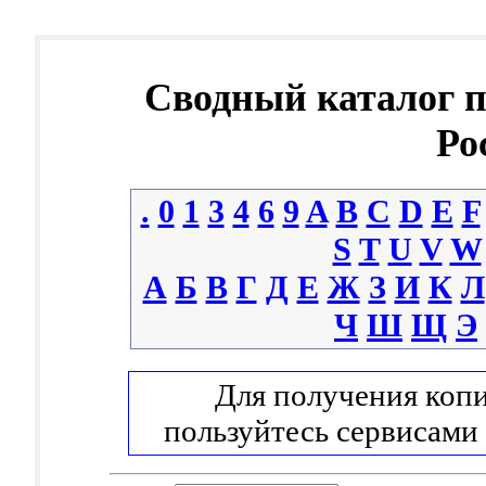
Сводный каталог 
Ро
.
0
1
3
4
6
9
A
B
C
D
E
F
S
T
U
V
W
А
Б
В
Г
Д
Е
Ж
З
И
К
Л
Ч
Ш
Щ
Э
Для получения копи
пользуйтесь сервисами