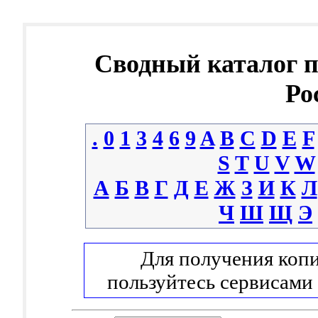
Сводный каталог 
Ро
.
0
1
3
4
6
9
A
B
C
D
E
F
S
T
U
V
W
А
Б
В
Г
Д
Е
Ж
З
И
К
Л
Ч
Ш
Щ
Э
Для получения копи
пользуйтесь сервисами