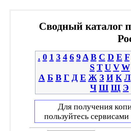
Сводный каталог 
Ро
.
0
1
3
4
6
9
A
B
C
D
E
F
S
T
U
V
W
А
Б
В
Г
Д
Е
Ж
З
И
К
Л
Ч
Ш
Щ
Э
Для получения копи
пользуйтесь сервисами